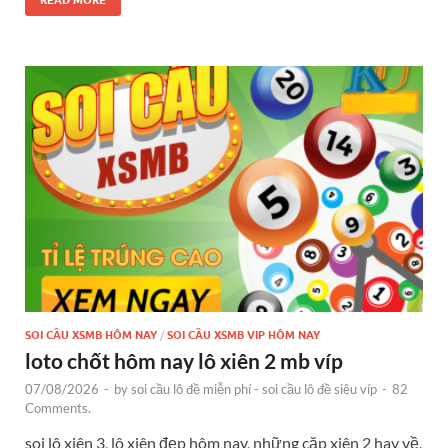
READ MORE
SOI CẦU XSMB HÔM NAY
/
SOI CẦU XSMB VIP HÔM NAY
loto chốt hôm nay lô xiên 2 mb víp
07/08/2026
-
by
soi cầu lô đề miễn phí - soi cầu lô đề siêu víp
-
82
Comments.
soi lô xiên 3, lô xiên đẹp hôm nay, những cặp xiên 2 hay về,