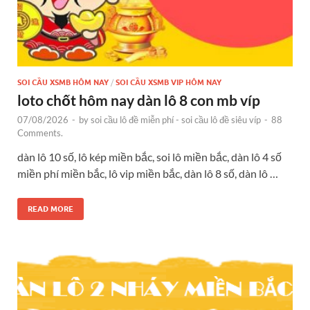
SOI CẦU XSMB HÔM NAY
/
SOI CẦU XSMB VIP HÔM NAY
loto chốt hôm nay dàn lô 8 con mb víp
07/08/2026
-
by
soi cầu lô đề miễn phí - soi cầu lô đề siêu víp
-
88
Comments.
dàn lô 10 số, lô kép miền bắc, soi lô miền bắc, dàn lô 4 số
miền phí miền bắc, lô vip miền bắc, dàn lô 8 số, dàn lô …
READ MORE