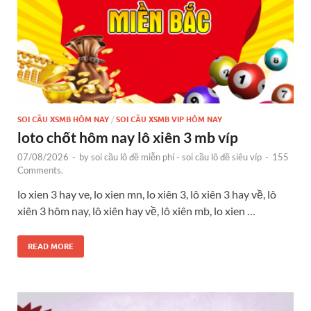
SOI CẦU XSMB HÔM NAY
/
SOI CẦU XSMB VIP HÔM NAY
loto chốt hôm nay lô xiên 3 mb víp
07/08/2026
-
by
soi cầu lô đề miễn phí - soi cầu lô đề siêu víp
-
155
Comments.
lo xien 3 hay ve, lo xien mn, lo xiên 3, lô xiên 3 hay về, lô
xiên 3 hôm nay, lô xiên hay về, lô xiên mb, lo xien …
READ MORE