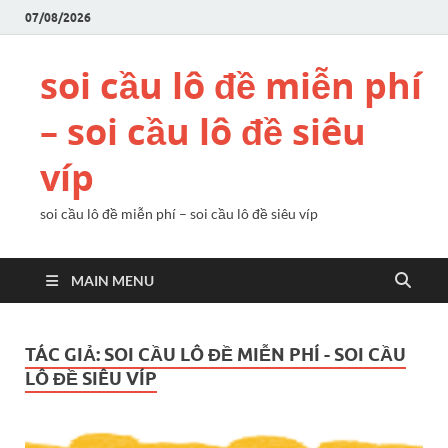
07/08/2026
soi cầu lô đề miễn phí
– soi cầu lô đề siêu
víp
soi cầu lô đề miễn phí – soi cầu lô đề siêu víp
MAIN MENU
TÁC GIẢ:
SOI CẦU LÔ ĐỀ MIỄN PHÍ - SOI CẦU
LÔ ĐỀ SIÊU VÍP