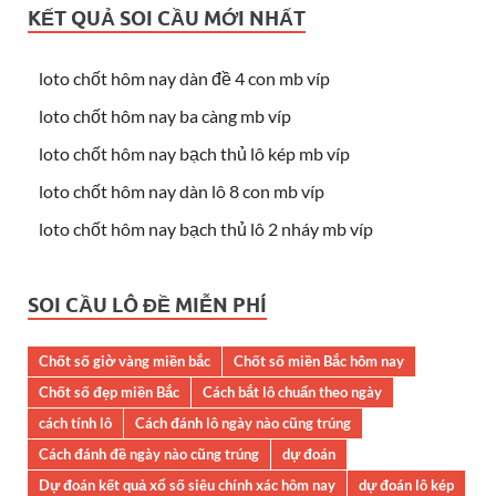
KẾT QUẢ SOI CẦU MỚI NHẤT
loto chốt hôm nay dàn đề 4 con mb víp
loto chốt hôm nay ba càng mb víp
loto chốt hôm nay bạch thủ lô kép mb víp
loto chốt hôm nay dàn lô 8 con mb víp
loto chốt hôm nay bạch thủ lô 2 nháy mb víp
SOI CẦU LÔ ĐỀ MIỄN PHÍ
Chốt số giờ vàng miền bắc
Chốt số miền Bắc hôm nay
Chốt số đẹp miền Bắc
Cách bắt lô chuẩn theo ngày
cách tính lô
Cách đánh lô ngày nào cũng trúng
Cách đánh đề ngày nào cũng trúng
dự đoán
Dự đoán kết quả xổ số siêu chính xác hôm nay
dự đoán lô kép