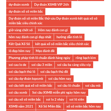
dự đoán xsmb
Dự đoán XSMB VIP 26h
dự đoán xổ số miền bắc
Dự đoán xổ số miền Bắc thứ sáu Dự đoán xsmb kết quả xổ số
miền bắc siêu chính xác
giờ vàng chốt số
Hôm nay đánh con gì
hôm nay đánh con gì đẹp nhất
hướng dẫn tính lô
Kết Quả Xổ Số
kết quả xổ số miền bắc siêu chính xác
lô đẹp hôm nay
Mẹo đánh đề
Phương pháp tính lô chuẩn đánh hàng ngày
rồng bạch kim
soi cau lo de
soi cầu 3 miền
soi cầu ba càng siêu víp
soi cầu bạch thủ lô
soi cầu bạch thủ đề
soi cầu dự đoán kqxsmb
soi cầu hôm nay
soi cầu kết quả xổ số miền bắc
soi cầu lô chuẩn
soi cầu mb
soi cầu xsmb
Soi cầu XSMB miễn phí ngày hôm nay
soi cầu xổ số miền bắc
soi lo 2 nháy
soi lô xiên
XSMB năm 2021
Xổ Số Miền Bắc
xổ số miền bắc hôm nay