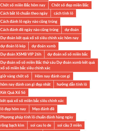
Chốt số miền Bắc hôm nay
Chốt số đẹp miền Bắc
Cách bắt lô chuẩn theo ngày
cách tính lô
Cách đánh lô ngày nào cũng trúng
Cách đánh đề ngày nào cũng trúng
dự đoán
Dự đoán kết quả xổ số siêu chính xác hôm nay
dự đoán lô kép
dự đoán xsmb
Dự đoán XSMB VIP 26h
dự đoán xổ số miền bắc
Dự đoán xổ số miền Bắc thứ sáu Dự đoán xsmb kết quả
xổ số miền bắc siêu chính xác
giờ vàng chốt số
Hôm nay đánh con gì
hôm nay đánh con gì đẹp nhất
hướng dẫn tính lô
Kết Quả Xổ Số
kết quả xổ số miền bắc siêu chính xác
lô đẹp hôm nay
Mẹo đánh đề
Phương pháp tính lô chuẩn đánh hàng ngày
rồng bạch kim
soi cau lo de
soi cầu 3 miền