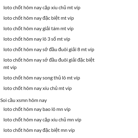
loto chốt hôm nay cặp xíu chủ mt víp
loto chốt hôm nay đặc biệt mt víp
loto chốt hôm nay giải tám mt víp
loto chốt hôm nay lô 3 số mt víp
loto chốt hôm nay sớ đầu đuôi giải 8 mt víp
loto chốt hôm nay sớ đầu đuôi giải đặc biệt
mt víp
loto chốt hôm nay song thủ lô mt víp
loto chốt hôm nay xíu chủ mt víp
Soi cầu xsmn hôm nay
loto chốt hôm nay bao lô mn víp
loto chốt hôm nay cặp xíu chủ mn víp
loto chốt hôm nay đặc biệt mn víp