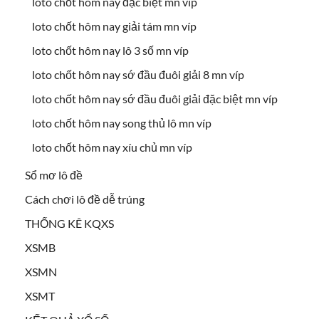
loto chốt hôm nay đặc biệt mn víp
loto chốt hôm nay giải tám mn víp
loto chốt hôm nay lô 3 số mn víp
loto chốt hôm nay sớ đầu đuôi giải 8 mn víp
loto chốt hôm nay sớ đầu đuôi giải đặc biệt mn víp
loto chốt hôm nay song thủ lô mn víp
loto chốt hôm nay xíu chủ mn víp
Sổ mơ lô đề
Cách chơi lô đề dễ trúng
THỐNG KÊ KQXS
XSMB
XSMN
XSMT