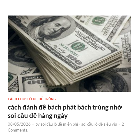
CÁCH CHƠI LÔ ĐỀ DỄ TRÚNG
cách đánh đề bách phát bách trúng nhờ
soi cầu đề hàng ngày
08/05/2026
-
by
soi cầu lô đề miễn phí - soi cầu lô đề siêu víp
-
2
Comments.