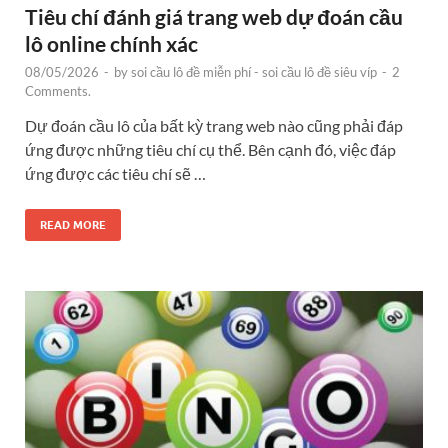
Tiêu chí đánh giá trang web dự đoán cầu
lô online chính xác
08/05/2026
-
by
soi cầu lô đề miễn phí - soi cầu lô đề siêu víp
-
2
Comments.
Dự đoán cầu lô của bất kỳ trang web nào cũng phải đáp
ứng được những tiêu chí cụ thể. Bên cạnh đó, việc đáp
ứng được các tiêu chí sẽ …
READ MORE