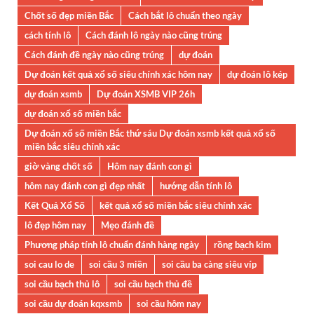
Chốt số đẹp miền Bắc
Cách bắt lô chuẩn theo ngày
cách tính lô
Cách đánh lô ngày nào cũng trúng
Cách đánh đề ngày nào cũng trúng
dự đoán
Dự đoán kết quả xổ số siêu chính xác hôm nay
dự đoán lô kép
dự đoán xsmb
Dự đoán XSMB VIP 26h
dự đoán xổ số miền bắc
Dự đoán xổ số miền Bắc thứ sáu Dự đoán xsmb kết quả xổ số
miền bắc siêu chính xác
giờ vàng chốt số
Hôm nay đánh con gì
hôm nay đánh con gì đẹp nhất
hướng dẫn tính lô
Kết Quả Xổ Số
kết quả xổ số miền bắc siêu chính xác
lô đẹp hôm nay
Mẹo đánh đề
Phương pháp tính lô chuẩn đánh hàng ngày
rồng bạch kim
soi cau lo de
soi cầu 3 miền
soi cầu ba càng siêu víp
soi cầu bạch thủ lô
soi cầu bạch thủ đề
soi cầu dự đoán kqxsmb
soi cầu hôm nay