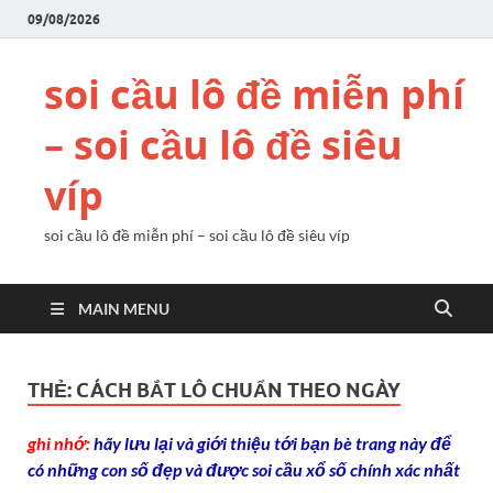
09/08/2026
soi cầu lô đề miễn phí
– soi cầu lô đề siêu
víp
soi cầu lô đề miễn phí – soi cầu lô đề siêu víp
MAIN MENU
THẺ:
CÁCH BẮT LÔ CHUẨN THEO NGÀY
ghi nhớ:
hãy lưu lại và giới thiệu tới bạn bè trang này để
có những con số đẹp và được soi cầu xổ số chính xác nhất