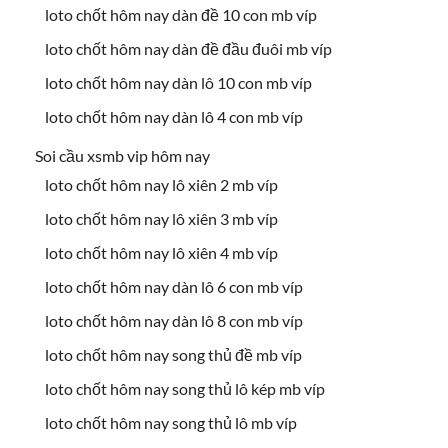
loto chốt hôm nay dàn đề 10 con mb víp
loto chốt hôm nay dàn đề đầu đuôi mb víp
loto chốt hôm nay dàn lô 10 con mb víp
loto chốt hôm nay dàn lô 4 con mb víp
Soi cầu xsmb vip hôm nay
loto chốt hôm nay lô xiên 2 mb víp
loto chốt hôm nay lô xiên 3 mb víp
loto chốt hôm nay lô xiên 4 mb víp
loto chốt hôm nay dàn lô 6 con mb víp
loto chốt hôm nay dàn lô 8 con mb víp
loto chốt hôm nay song thủ đề mb víp
loto chốt hôm nay song thủ lô kép mb víp
loto chốt hôm nay song thủ lô mb víp