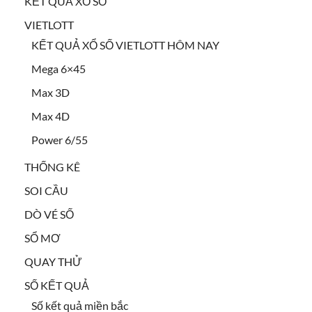
KẾT QUẢ XỔ SỐ
VIETLOTT
KẾT QUẢ XỔ SỐ VIETLOTT HÔM NAY
Mega 6×45
Max 3D
Max 4D
Power 6/55
THỐNG KÊ
SOI CẦU
DÒ VÉ SỐ
SỔ MƠ
QUAY THỬ
SỐ KẾT QUẢ
Số kết quả miền bắc