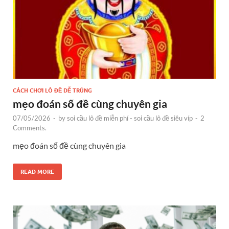
CÁCH CHƠI LÔ ĐỀ DỄ TRÚNG
mẹo đoán số đề cùng chuyên gia
07/05/2026
-
by
soi cầu lô đề miễn phí - soi cầu lô đề siêu víp
-
2
Comments.
mẹo đoán số đề cùng chuyên gia
READ MORE