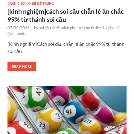
CÁCH CHƠI LÔ ĐỀ DỄ TRÚNG
[kinh nghiệm]cách soi cầu chẵn lẻ ăn chắc
99% từ thánh soi cầu
07/05/2026
-
by
soi cầu lô đề miễn phí - soi cầu lô đề siêu víp
-
2
Comments.
[Kinh nghiệm]Cách soi cầu chẵn lẻ ăn chắc 99% từ thánh
soi cầu
READ MORE