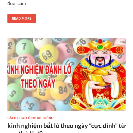
đuôi câm
READ MORE
CÁCH CHƠI LÔ ĐỀ DỄ TRÚNG
kinh nghiệm bắt lô theo ngày “cực đỉnh” từ