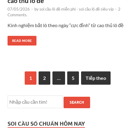
cao thủ lô đề
07/05/2026
-
by
soi cầu lô đề miễn phí - soi cầu lô đề siêu víp
-
2
Comments.
Kinh nghiệm bắt lô theo ngày “cực đỉnh” từ cao thủ lô đề
READ MORE
1
2
…
5
Tiếp theo
SEARCH
SOI CẦU SỐ CHUẨN HÔM NAY