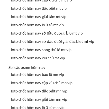
loto chốt hôm nay đặc biệt mt víp
loto chốt hôm nay giải tám mt víp
loto chốt hôm nay lô 3 số mt víp
loto chốt hôm nay sớ đầu đuôi giải 8 mt víp
loto chốt hôm nay sớ đầu đuôi giải đặc biệt mt víp
loto chốt hôm nay song thủ lô mt víp
loto chốt hôm nay xíu chủ mt víp
Soi cầu xsmn hôm nay
loto chốt hôm nay bao lô mn víp
loto chốt hôm nay cặp xíu chủ mn víp
loto chốt hôm nay đặc biệt mn víp
loto chốt hôm nay giải tám mn víp
loto chốt hôm nay lô 3 số mn víp