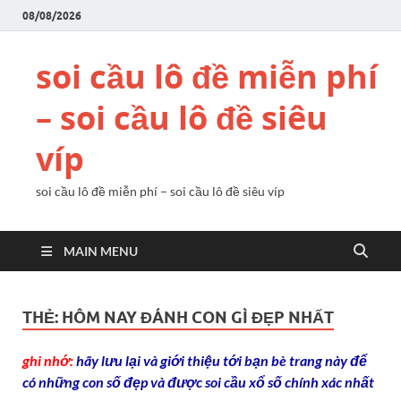
08/08/2026
soi cầu lô đề miễn phí
– soi cầu lô đề siêu
víp
soi cầu lô đề miễn phí – soi cầu lô đề siêu víp
MAIN MENU
THẺ:
HÔM NAY ĐÁNH CON GÌ ĐẸP NHẤT
ghi nhớ:
hãy lưu lại và giới thiệu tới bạn bè trang này để
có những con số đẹp và được soi cầu xổ số chính xác nhất