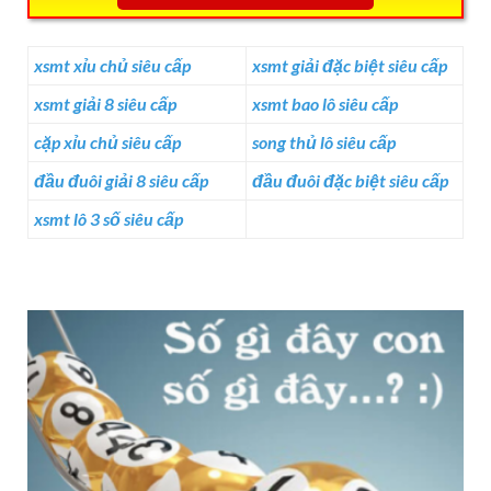
xsmt xỉu chủ siêu cấp
xsmt giải đặc biệt siêu cấp
xsmt giải 8 siêu cấp
xsmt bao lô siêu cấp
cặp xỉu chủ siêu cấp
song thủ lô siêu cấp
đầu đuôi giải 8 siêu cấp
đầu đuôi đặc biệt siêu cấp
xsmt lô 3 số siêu cấp