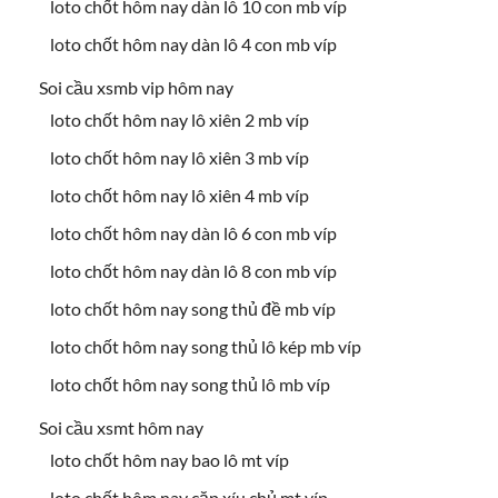
loto chốt hôm nay dàn lô 10 con mb víp
loto chốt hôm nay dàn lô 4 con mb víp
Soi cầu xsmb vip hôm nay
loto chốt hôm nay lô xiên 2 mb víp
loto chốt hôm nay lô xiên 3 mb víp
loto chốt hôm nay lô xiên 4 mb víp
loto chốt hôm nay dàn lô 6 con mb víp
loto chốt hôm nay dàn lô 8 con mb víp
loto chốt hôm nay song thủ đề mb víp
loto chốt hôm nay song thủ lô kép mb víp
loto chốt hôm nay song thủ lô mb víp
Soi cầu xsmt hôm nay
loto chốt hôm nay bao lô mt víp
loto chốt hôm nay cặp xíu chủ mt víp