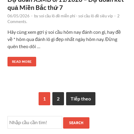
quả Miền Bắc thứ 7
06/05/2026
-
by
soi cầu lô đề miễn phí - soi cầu lô đề siêu víp
-
2
Comments.
Hãy cùng xem gợi ý soi cầu hôm nay đánh con gì, hay đề
về * hôm qua đánh lô gì đẹp nhất ngày hôm nay. Đừng
quên theo dõi …
READ MORE
1
2
Tiếp theo
SEARCH