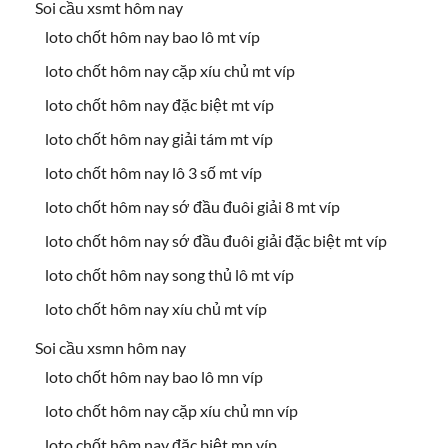
Soi cầu xsmt hôm nay
loto chốt hôm nay bao lô mt víp
loto chốt hôm nay cặp xíu chủ mt víp
loto chốt hôm nay đặc biệt mt víp
loto chốt hôm nay giải tám mt víp
loto chốt hôm nay lô 3 số mt víp
loto chốt hôm nay sớ đầu đuôi giải 8 mt víp
loto chốt hôm nay sớ đầu đuôi giải đặc biệt mt víp
loto chốt hôm nay song thủ lô mt víp
loto chốt hôm nay xíu chủ mt víp
Soi cầu xsmn hôm nay
loto chốt hôm nay bao lô mn víp
loto chốt hôm nay cặp xíu chủ mn víp
loto chốt hôm nay đặc biệt mn víp