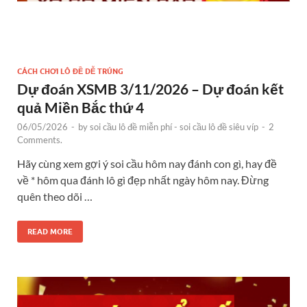
CÁCH CHƠI LÔ ĐỀ DỄ TRÚNG
Dự đoán XSMB 3/11/2026 – Dự đoán kết
quả Miền Bắc thứ 4
06/05/2026
-
by
soi cầu lô đề miễn phí - soi cầu lô đề siêu víp
-
2
Comments.
Hãy cùng xem gợi ý soi cầu hôm nay đánh con gì, hay đề
về * hôm qua đánh lô gì đẹp nhất ngày hôm nay. Đừng
quên theo dõi …
READ MORE