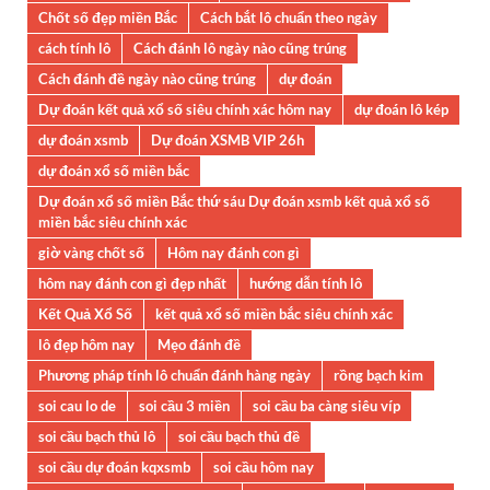
Chốt số đẹp miền Bắc
Cách bắt lô chuẩn theo ngày
cách tính lô
Cách đánh lô ngày nào cũng trúng
Cách đánh đề ngày nào cũng trúng
dự đoán
Dự đoán kết quả xổ số siêu chính xác hôm nay
dự đoán lô kép
dự đoán xsmb
Dự đoán XSMB VIP 26h
dự đoán xổ số miền bắc
Dự đoán xổ số miền Bắc thứ sáu Dự đoán xsmb kết quả xổ số
miền bắc siêu chính xác
giờ vàng chốt số
Hôm nay đánh con gì
hôm nay đánh con gì đẹp nhất
hướng dẫn tính lô
Kết Quả Xổ Số
kết quả xổ số miền bắc siêu chính xác
lô đẹp hôm nay
Mẹo đánh đề
Phương pháp tính lô chuẩn đánh hàng ngày
rồng bạch kim
soi cau lo de
soi cầu 3 miền
soi cầu ba càng siêu víp
soi cầu bạch thủ lô
soi cầu bạch thủ đề
soi cầu dự đoán kqxsmb
soi cầu hôm nay