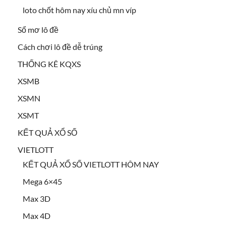
loto chốt hôm nay xíu chủ mn víp
Sổ mơ lô đề
Cách chơi lô đề dễ trúng
THỐNG KÊ KQXS
XSMB
XSMN
XSMT
KẾT QUẢ XỔ SỐ
VIETLOTT
KẾT QUẢ XỔ SỐ VIETLOTT HÔM NAY
Mega 6×45
Max 3D
Max 4D