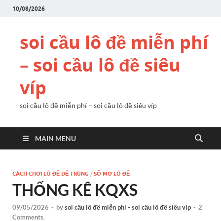
10/08/2026
soi cầu lô đề miễn phí
– soi cầu lô đề siêu
víp
soi cầu lô đề miễn phí – soi cầu lô đề siêu víp
MAIN MENU
CÁCH CHƠI LÔ ĐỀ DỄ TRÚNG
/
SỔ MƠ LÔ ĐỀ
THỐNG KÊ KQXS
09/05/2026
-
by
soi cầu lô đề miễn phí - soi cầu lô đề siêu víp
-
2
Comments.