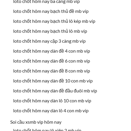
loto chốt hôm nay ba càng mb víp
loto chốt hôm nay bạch thủ đề mb víp
loto chốt hôm nay bạch thủ lô kép mb víp
loto chốt hôm nay bạch thủ lô mb víp
loto chốt hôm nay cặp 3 càng mb víp
loto chốt hôm nay dàn đề 4 con mb víp
loto chốt hôm nay dàn đề 6 con mb víp
loto chốt hôm nay dàn đề 8 con mb víp
loto chốt hôm nay dàn đề 10 con mb víp
loto chốt hôm nay dàn đề đầu đuôi mb víp
loto chốt hôm nay dàn lô 10 con mb víp
loto chốt hôm nay dàn lô 4 con mb víp
Soi cầu xsmb vip hôm nay
loto chốt hôm nay lô xiên 2 mb víp