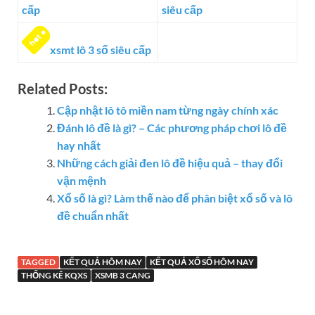
cấp
siêu cấp
xsmt lô 3 số siêu cấp
Related Posts:
Cập nhật lô tô miền nam từng ngày chính xác
Đánh lô đề là gì? – Các phương pháp chơi lô đề
hay nhất
Những cách giải đen lô đề hiệu quả – thay đổi
vận mệnh
Xổ số là gì? Làm thế nào để phân biệt xổ số và lô
đề chuẩn nhất
TAGGED
KẾT QUẢ HÔM NAY
KẾT QUẢ XỔ SỐ HÔM NAY
THỐNG KÊ KQXS
XSMB 3 CANG