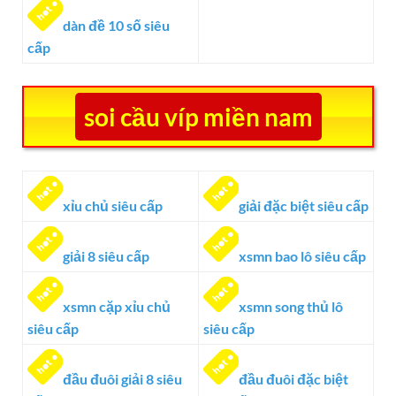
dàn đề 10 số siêu
cấp
soi cầu víp miền nam
xỉu chủ siêu cấp
giải đặc biệt siêu cấp
giải 8 siêu cấp
xsmn bao lô siêu cấp
xsmn cặp xỉu chủ
xsmn song thủ lô
siêu cấp
siêu cấp
đầu đuôi giải 8 siêu
đầu đuôi đặc biệt