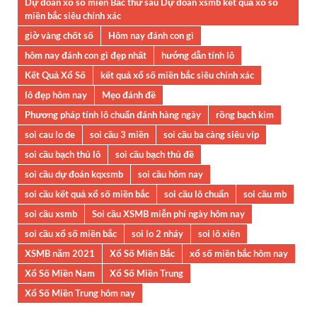
Dự đoán xổ số miền Bắc thứ sáu Dự đoán xsmb kết quả xổ số
miền bắc siêu chính xác
giờ vàng chốt số
Hôm nay đánh con gì
hôm nay đánh con gì đẹp nhất
hướng dẫn tính lô
Kết Quả Xổ Số
kết quả xổ số miền bắc siêu chính xác
lô đẹp hôm nay
Mẹo đánh đề
Phương pháp tính lô chuẩn đánh hàng ngày
rồng bạch kim
soi cau lo de
soi cầu 3 miền
soi cầu ba càng siêu víp
soi cầu bạch thủ lô
soi cầu bạch thủ đề
soi cầu dự đoán kqxsmb
soi cầu hôm nay
soi cầu kết quả xổ số miền bắc
soi cầu lô chuẩn
soi cầu mb
soi cầu xsmb
Soi cầu XSMB miễn phí ngày hôm nay
soi cầu xổ số miền bắc
soi lo 2 nháy
soi lô xiên
XSMB năm 2021
Xổ Số Miền Bắc
xổ số miền bắc hôm nay
Xổ Số Miền Nam
Xổ Số Miền Trung
Xổ Số Miền Trung hôm nay