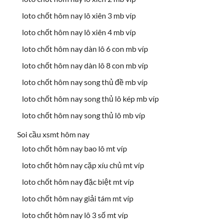
loto chốt hôm nay lô xiên 3 mb víp
loto chốt hôm nay lô xiên 4 mb víp
loto chốt hôm nay dàn lô 6 con mb víp
loto chốt hôm nay dàn lô 8 con mb víp
loto chốt hôm nay song thủ đề mb víp
loto chốt hôm nay song thủ lô kép mb víp
loto chốt hôm nay song thủ lô mb víp
Soi cầu xsmt hôm nay
loto chốt hôm nay bao lô mt víp
loto chốt hôm nay cặp xíu chủ mt víp
loto chốt hôm nay đặc biệt mt víp
loto chốt hôm nay giải tám mt víp
loto chốt hôm nay lô 3 số mt víp