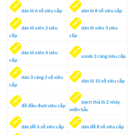
dàn lô 6 số siêu cấp
dàn lô 8 số siêu cấp
dàn lô xiên 2 siêu
dàn lô xiên 3 siêu
cấp
cấp
dàn lô xiên 4 siêu
xsmb 3 càng siêu cấp
cấp
dàn 3 càng 2 số siêu
dàn lô 10 số siêu cấp
cấp
bạch thủ lô 2 nháy
đề đầu đuôi siêu cấp
miền bắc
dàn đề 6 số siêu cấp
dàn đề 8 số siêu cấp