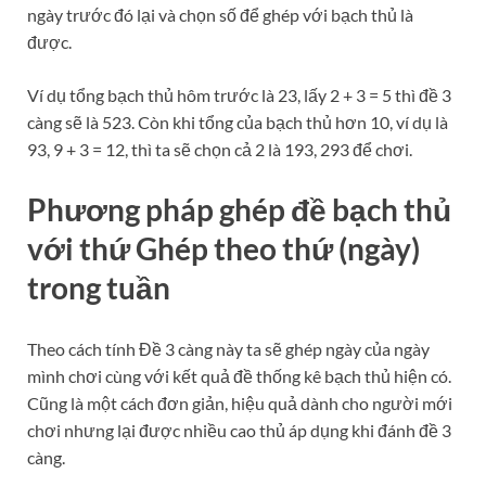
ngày trước đó lại và chọn số để ghép với bạch thủ là
được.
Ví dụ tổng bạch thủ hôm trước là 23, lấy 2 + 3 = 5 thì đề 3
càng sẽ là 523. Còn khi tổng của bạch thủ hơn 10, ví dụ là
93, 9 + 3 = 12, thì ta sẽ chọn cả 2 là 193, 293 để chơi.
Phương pháp ghép đề bạch thủ
với thứ Ghép theo thứ (ngày)
trong tuần
Theo cách tính Đề 3 càng này ta sẽ ghép ngày của ngày
mình chơi cùng với kết quả đề thống kê bạch thủ hiện có.
Cũng là một cách đơn giản, hiệu quả dành cho người mới
chơi nhưng lại được nhiều cao thủ áp dụng khi đánh đề 3
càng.