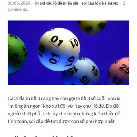
05/05/2026
-
by
soi cầu lô đề miễn phí - soi cầu lô đề siêu víp
-
2
Comments.
Cách đánh đề 3 càng hay còn gọi là đề 3 số cuối luôn là
“miếng ăn ngon” khó xơi đối với tay chơi lô đề. Do đó
người chơi phải tích lũy cho mình những kiến thức để
tính toán, soi cầu đề tìm được con số phù hợp nhất