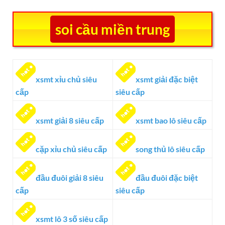
soi cầu miền trung
xsmt xỉu chủ siêu
xsmt giải đặc biệt
cấp
siêu cấp
xsmt giải 8 siêu cấp
xsmt bao lô siêu cấp
cặp xỉu chủ siêu cấp
song thủ lô siêu cấp
đầu đuôi giải 8 siêu
đầu đuôi đặc biệt
cấp
siêu cấp
xsmt lô 3 số siêu cấp