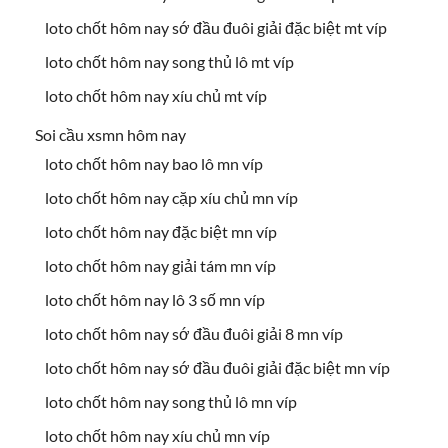
loto chốt hôm nay sớ đầu đuôi giải đặc biệt mt víp
loto chốt hôm nay song thủ lô mt víp
loto chốt hôm nay xíu chủ mt víp
Soi cầu xsmn hôm nay
loto chốt hôm nay bao lô mn víp
loto chốt hôm nay cặp xíu chủ mn víp
loto chốt hôm nay đặc biệt mn víp
loto chốt hôm nay giải tám mn víp
loto chốt hôm nay lô 3 số mn víp
loto chốt hôm nay sớ đầu đuôi giải 8 mn víp
loto chốt hôm nay sớ đầu đuôi giải đặc biệt mn víp
loto chốt hôm nay song thủ lô mn víp
loto chốt hôm nay xíu chủ mn víp