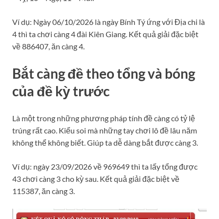
Ví dụ: Ngày 06/10/2026 là ngày Bính Tý ứng với Địa chi là
4 thì ta chơi càng 4 đài Kiên Giang. Kết quả giải đặc biệt
về 886407, ăn càng 4.
Bắt càng đề theo tổng và bóng
của đề kỳ trước
Là một trong những phương pháp tính đề càng có tỷ lệ
trúng rất cao. Kiểu soi mà những tay chơi lô đề lâu năm
không thể không biết. Giúp ta dễ dàng bắt được càng 3.
Ví dụ: ngày 23/09/2026 về 969649 thì ta lấy tổng được
43 chơi càng 3 cho kỳ sau. Kết quả giải đặc biệt về
115387, ăn càng 3.