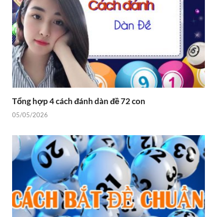
Tổng hợp 4 cách đánh dàn đề 72 con
05/05/2026