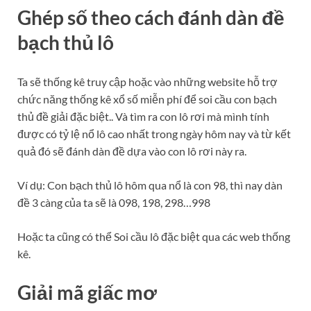
Ghép số theo cách đánh dàn đề
bạch thủ lô
Ta sẽ thống kê truy cập hoặc vào những website hỗ trợ
chức năng thống kê xổ số miễn phí để soi cầu con bạch
thủ đề giải đặc biệt.. Và tìm ra con lô rơi mà mình tính
được có tỷ lệ nổ lô cao nhất trong ngày hôm nay và từ kết
quả đó sẽ đánh dàn đề dựa vào con lô rơi này ra.
Ví dụ: Con bạch thủ lô hôm qua nổ là con 98, thì nay dàn
đề 3 càng của ta sẽ là 098, 198, 298…998
Hoặc ta cũng có thể Soi cầu lô đặc biệt qua các web thống
kê.
Giải mã giấc mơ