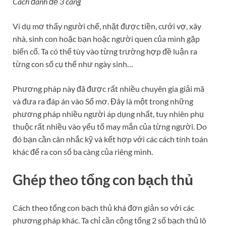
Cách đánh đề 3 càng
Ví dụ mơ thấy người chế, nhặt được tiền, cưới vợ, xây
nhà, sinh con hoặc bạn hoặc người quen của mình gặp
biến cố. Ta có thể tùy vào từng trường hợp đề luận ra
từng con số cụ thể như ngày sinh…
Phương pháp này đã được rất nhiều chuyên gia giải mã
và đưa ra đáp án vào Sổ mơ. Đây là một trong những
phương pháp nhiều người áp dụng nhất, tuy nhiên phụ
thuộc rất nhiều vào yếu tố may mắn của từng người. Do
đó bạn cần cân nhắc kỹ và kết hợp với các cách tính toán
khác để ra con số ba càng của riêng mình.
Ghép theo tổng con bạch thủ
Cách theo tổng con bạch thủ khá đơn giản so với các
phương pháp khác. Ta chỉ cần cộng tổng 2 số bạch thủ lô