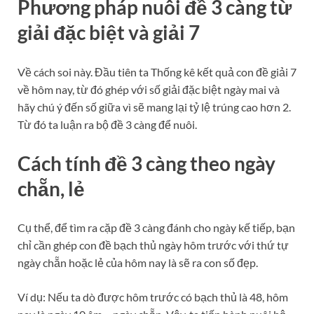
Phương pháp nuôi đề 3 càng từ
giải đặc biệt và giải 7
Về cách soi này. Đầu tiên ta Thống kê kết quả con đề giải 7
về hôm nay, từ đó ghép với số giải đặc biệt ngày mai và
hãy chú ý đến số giữa vì sẽ mang lại tỷ lệ trúng cao hơn 2.
Từ đó ta luận ra bộ đề 3 càng để nuôi.
Cách tính đề 3 càng theo ngày
chẵn, lẻ
Cụ thể, để tìm ra cặp đề 3 càng đánh cho ngày kế tiếp, bạn
chỉ cần ghép con đề bạch thủ ngày hôm trước với thứ tự
ngày chẵn hoặc lẻ của hôm nay là sẽ ra con số đẹp.
Ví dụ: Nếu ta dò được hôm trước có bạch thủ là 48, hôm