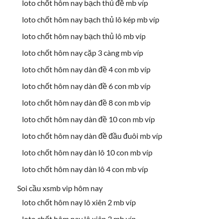
loto chốt hôm nay bạch thủ đề mb víp
loto chốt hôm nay bạch thủ lô kép mb víp
loto chốt hôm nay bạch thủ lô mb víp
loto chốt hôm nay cặp 3 càng mb víp
loto chốt hôm nay dàn đề 4 con mb víp
loto chốt hôm nay dàn đề 6 con mb víp
loto chốt hôm nay dàn đề 8 con mb víp
loto chốt hôm nay dàn đề 10 con mb víp
loto chốt hôm nay dàn đề đầu đuôi mb víp
loto chốt hôm nay dàn lô 10 con mb víp
loto chốt hôm nay dàn lô 4 con mb víp
Soi cầu xsmb vip hôm nay
loto chốt hôm nay lô xiên 2 mb víp
loto chốt hôm nay lô xiên 3 mb víp