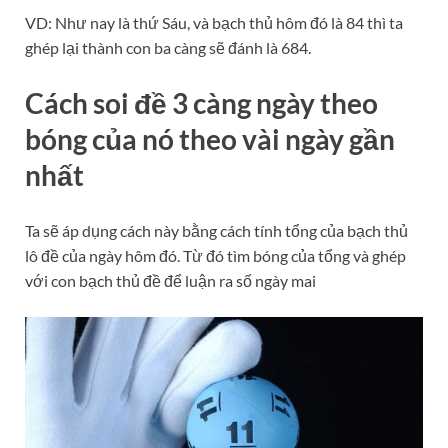
VD: Như nay là thứ Sáu, và bạch thủ hôm đó là 84 thì ta
ghép lại thành con ba càng sẽ đánh là 684.
Cách soi đề 3 càng ngày theo
bóng của nó theo vài ngày gần
nhất
Ta sẽ áp dụng cách này bằng cách tính tổng của bạch thủ
lô đề của ngày hôm đó. Từ đó tìm bóng của tổng và ghép
với con bạch thủ đề để luận ra số ngày mai